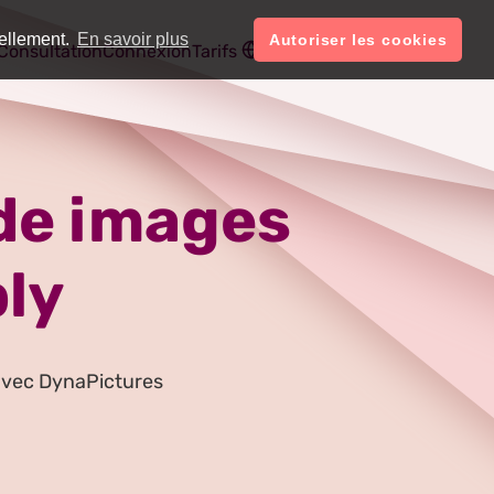
uellement.
En savoir plus
Autoriser les cookies
Français
Compte
Consultation
Connexion
Tarifs
de images
ly
avec DynaPictures