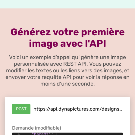
Générez votre première
image avec l'API
Voici un exemple d'appel qui génère une image
personnalisée avec REST API. Vous pouvez
modifier les textes ou les liens vers des images, et
envoyer votre requête API pour voir la réponse en
moins d'une seconde.
https://api.dynapictures.com/designs/{id}
POST
1
{
2
"format"
: 
"jpeg"
,
Demande (modifiable)
3
"metadata"
: 
"some text"
,
4
"params"
: [