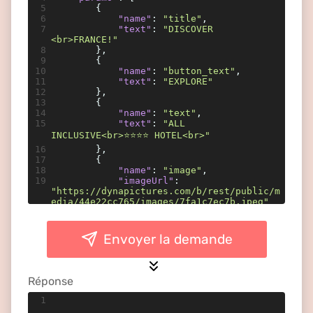
5
{
6
"name"
: 
"title"
,
7
"text"
: 
"DISCOVER 
<br>FRANCE!"
8
},
9
{
10
"name"
: 
"button_text"
,
11
"text"
: 
"EXPLORE"
12
},
13
{
14
"name"
: 
"text"
,
15
"text"
: 
"ALL 
INCLUSIVE<br>⭐⭐⭐⭐ HOTEL<br>"
16
},
17
{
18
"name"
: 
"image"
,
19
"imageUrl"
: 
"https://dynapictures.com/b/rest/public/m
edia/44e22cc765/images/7fa1c7ec7b.jpeg"
20
}
21
]
22
}
Envoyer la demande
Réponse
1