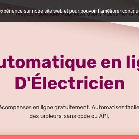
expérience sur notre site web et pour pouvoir l'améliorer contin
Produit
Solutions
Démonstrations
Documents
tomatique en li
D'Électricien
compenses en ligne gratuitement. Automatisez facileme
des tableurs, sans code ou API.