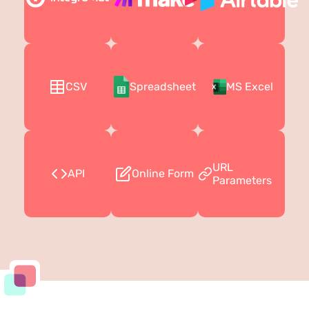
CSV
Spreadsheet
MS Excel
URL
API
Online Form
Parameters