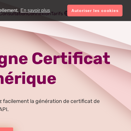
uellement.
En savoir plus
Autoriser les cookies
Français
Compte
Consultation
Connexion
Tarifs
gne Certificat
mérique
facilement la génération de certificat de
API.