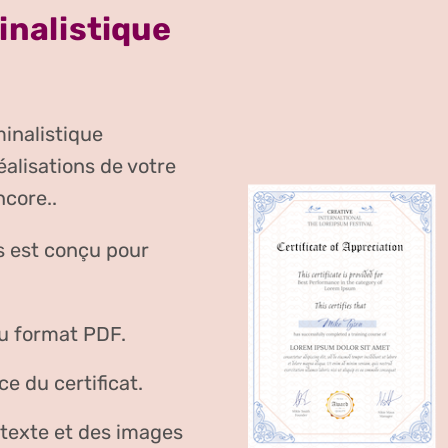
inalistique
minalistique
éalisations de votre
ncore..
s est conçu pour
au format PDF.
e du certificat.
 texte et des images