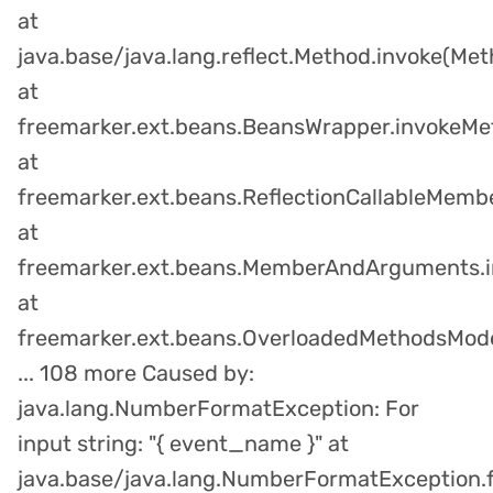
at
java.base/java.lang.reflect.Method.invoke(Met
at
freemarker.ext.beans.BeansWrapper.invokeMe
at
freemarker.ext.beans.ReflectionCallableMemb
at
freemarker.ext.beans.MemberAndArguments.
at
freemarker.ext.beans.OverloadedMethodsMode
... 108 more Caused by:
java.lang.NumberFormatException: For
input string: "{ event_name }" at
java.base/java.lang.NumberFormatException.