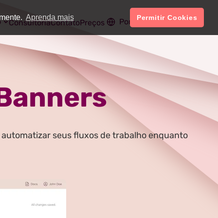
amente.
Aprenda mais
Permitir Cookies
o
Português
Conta
Consultoria
Contato
Preços
 Banners
 automatizar seus fluxos de trabalho enquanto