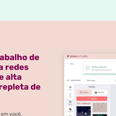
rabalho de
a redes
e alta
repleta de
 em você.