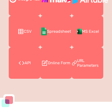
CSV
Spreadsheet
MS Excel
URL
API
Online Form
Parameters