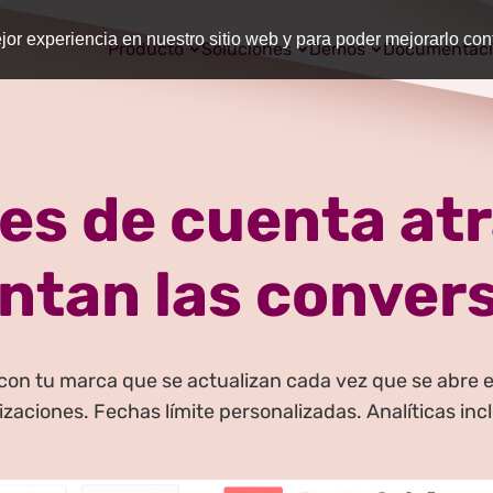
or experiencia en nuestro sitio web y para poder mejorarlo co
Producto
Soluciones
Demos
Documentac
s de cuenta atr
tan las conver
n tu marca que se actualizan cada vez que se abre el e
izaciones. Fechas límite personalizadas. Analíticas inc