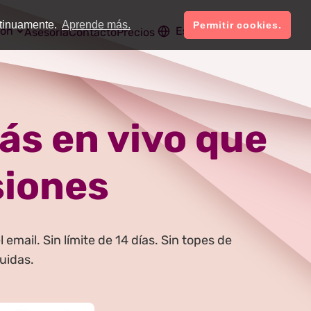
ntinuamente.
Aprende más.
Permitir cookies.
ión
Español
Cuenta
Asesoría
Contacto
Precios
ás en vivo que
siones
mail. Sin límite de 14 días. Sin topes de
luidas.