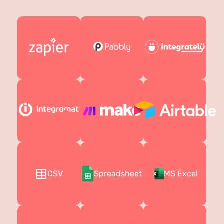
CSV
Spreadsheet
MS Excel