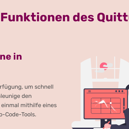
 Funktionen des Qui
ne in
Verfügung, um schnell
hleunige den
einmal mithilfe eines
No-Code-Tools.