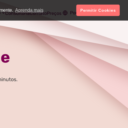
amente.
Aprenda mais
Permitir Cookies
o
Português
Conta
Consultoria
Contato
Preços
ne
minutos.