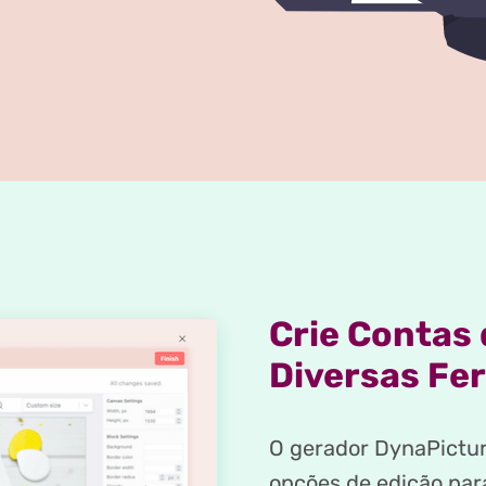
Crie Contas 
Diversas Fe
O gerador DynaPictur
opções de edição par