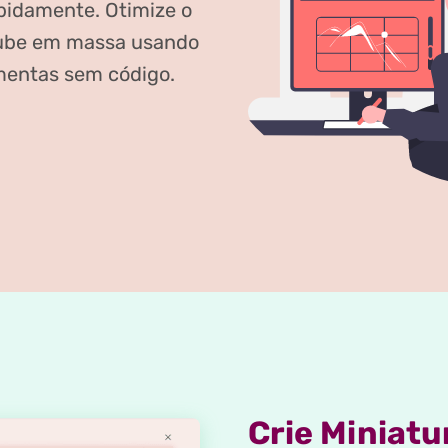
apidamente. Otimize o
uTube em massa usando
amentas sem código.
Crie Miniatu