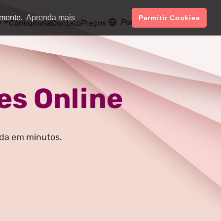
amente.
Aprenda mais
Permitir Cookies
o
Português
Conta
Consultoria
Contato
Preços
es Online
ada em minutos.