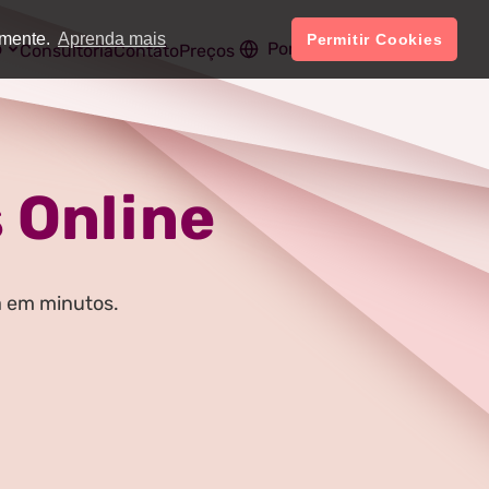
amente.
Aprenda mais
Permitir Cookies
o
Português
Conta
Consultoria
Contato
Preços
s Online
a em minutos.