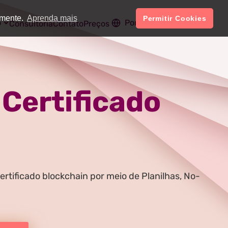
amente.
Aprenda mais
Permitir Cookies
o
Português
Conta
Consultoria
Contato
Preços
Certificado
rtificado blockchain por meio de Planilhas, No-