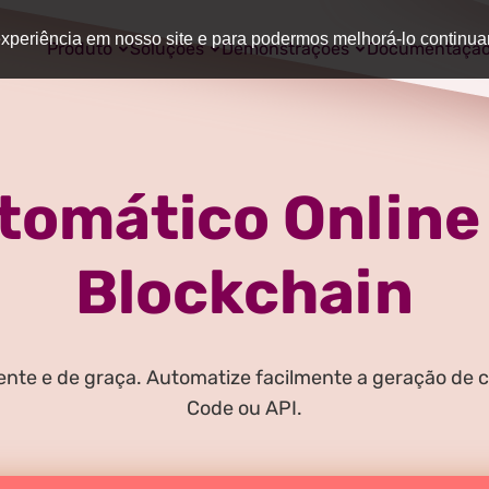
 experiência em nosso site e para podermos melhorá-lo continu
Produto
Soluções
Demonstrações
Documentaçã
tomático Online 
Blockchain
ente e de graça. Automatize facilmente a geração de ce
Code ou API.