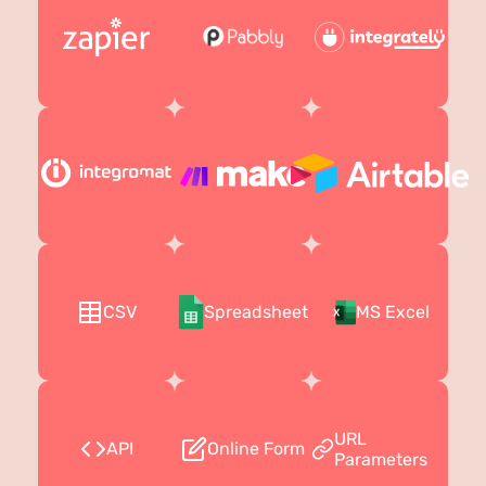
CSV
Spreadsheet
MS Excel
URL
API
Online Form
Parameters