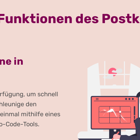
 Funktionen des Post
ne in
Verfügung, um schnell
chleunige den
einmal mithilfe eines
No-Code-Tools.